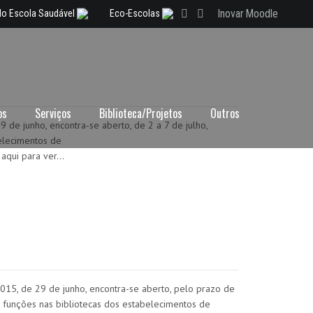
Inovar
Moodle
lo Escola Saudável
Eco-Escolas
os
Serviços
Biblioteca/Projetos
Outros
de junho, encontra-se aberto, de 2 a 7 de julho,
elecimentos de
 aqui para ver…
 de 29 de junho, encontra-se aberto, pelo prazo de
er funções nas bibliotecas dos estabelecimentos de