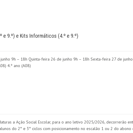
 e 9.º) e Kits Informáticos (4.º e 9.º)
unho 9h – 18h Quinta-feira 26 de junho 9h – 18h Sexta-feira 27 de junho
o (A08) 4.º ano (A08)
turas a Ação Social Escolar, para o ano letivo 2025/2026, decorrerão en
alunos do 2° e 3° ciclos com posicionamento no escalão 1 ou 2 do abono d