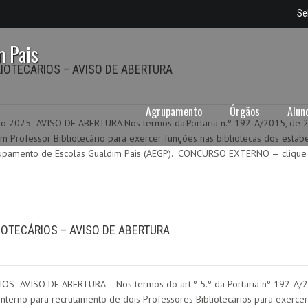
Se
m Pais
OTECÁRIOS – AVISO DE ABERTURA
Agrupamento
Órgãos
Alun
no 2025 AVISO DE ABERTURA Nos termos da Portaria n.º 192-A/2015, de 29 
 Professor Bibliotecário para exercer funções nas bibliotecas dos estab
Agrupamento de Escolas Gualdim Pais (AEGP). CONCURSO EXTERNO — clique
OTECÁRIOS – AVISO DE ABERTURA
VISO DE ABERTURA Nos termos do art.º 5.º da Portaria nº 192-A/2015,
o interno para recrutamento de dois Professores Bibliotecários para exerc