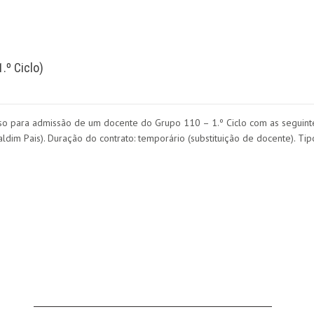
.º Ciclo)
o para admissão de um docente do Grupo 110 – 1.º Ciclo com as seguintes c
dim Pais). Duração do contrato: temporário (substituição de docente). Ti
AVISOS / INFORMAÇÕES