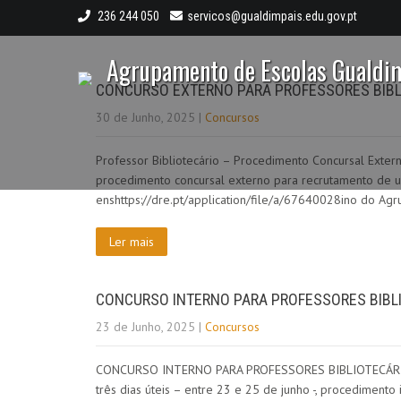
236 244 050
servicos@gualdimpais.edu.gov.pt
Agrupamento de Escolas Gualdi
CONCURSO EXTERNO PARA PROFESSORES BIBLI
30 de Junho, 2025
|
Concursos
Professor Bibliotecário – Procedimento Concursal Exter
procedimento concursal externo para recrutamento de um
enshttps://dre.pt/application/file/a/67640028ino do 
Ler mais
CONCURSO INTERNO PARA PROFESSORES BIBLI
23 de Junho, 2025
|
Concursos
CONCURSO INTERNO PARA PROFESSORES BIBLIOTECÁRIOS A
três dias úteis – entre 23 e 25 de junho -, procediment