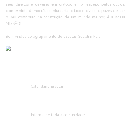
seus direitos e deveres em diálogo e no respeito pelos outros,
com espírito democrático, pluralista, crítico e cívico, capazes de dar
o seu contributo na construção de um mundo melhor, é a nossa
MISSÃO!
Bem vindos ao agrupamento de escolas Gualdim Pais!
AVISOS / INFORMAÇÕES
Calendário Escolar 2026-2027
Calendário Escolar
Encerramento dos Serviços Administrativos
Informa-se toda a comunidade…