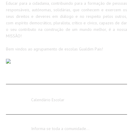
Educar para a cidadania, contribuindo para a formação de pessoas
responsáveis, autónomas, solidárias, que conhecem e exercem os
seus direitos e deveres em diálogo e no respeito pelos outros,
com espírito democrático, pluralista, crítico e cívico, capazes de dar
o seu contributo na construção de um mundo melhor, é a nossa
MISSÃO!
Bem vindos ao agrupamento de escolas Gualdim Pais!
AVISOS / INFORMAÇÕES
Calendário Escolar 2026-2027
Calendário Escolar
Encerramento dos Serviços Administrativos
Informa-se toda a comunidade…