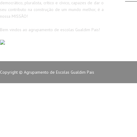
democrático, pluralista, crítico e cívico, capazes de dar o
seu contributo na construção de um mundo melhor, é a
nossa MISSÃO!
Bem vindos ao agrupamento de escolas Gualdim Pais!
Copyright © Agrupamento de Escolas Gualdim Pais