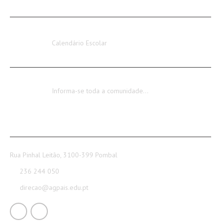
AVISOS / INFORMAÇÕES
Calendário Escolar 2026-2027
Calendário Escolar
Encerramento dos Serviços Administrativos
Informa-se toda a comunidade…
CONTACTOS
Rua Pinhal Leitão, 3100-399 Pombal
236 244 050
direcao@agpais.edu.pt