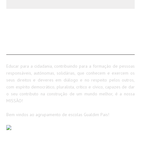
SOBRE NÓS
Educar para a cidadania, contribuindo para a formação de pessoas
responsáveis, autónomas, solidárias, que conhecem e exercem os
seus direitos e deveres em diálogo e no respeito pelos outros,
com espírito democrático, pluralista, crítico e cívico, capazes de dar
o seu contributo na construção de um mundo melhor, é a nossa
MISSÃO!
Bem vindos ao agrupamento de escolas Gualdim Pais!