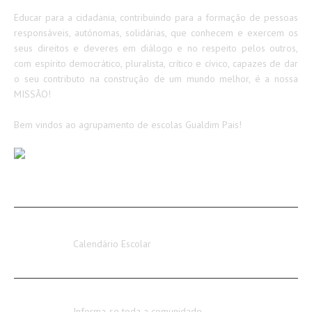
Educar para a cidadania, contribuindo para a formação de pessoas
responsáveis, autónomas, solidárias, que conhecem e exercem os
seus direitos e deveres em diálogo e no respeito pelos outros,
com espírito democrático, pluralista, crítico e cívico, capazes de dar
o seu contributo na construção de um mundo melhor, é a nossa
MISSÃO!
Bem vindos ao agrupamento de escolas Gualdim Pais!
AVISOS / INFORMAÇÕES
Calendário Escolar 2026-2027
Calendário Escolar
Encerramento dos Serviços Administrativos
Informa-se toda a comunidade…