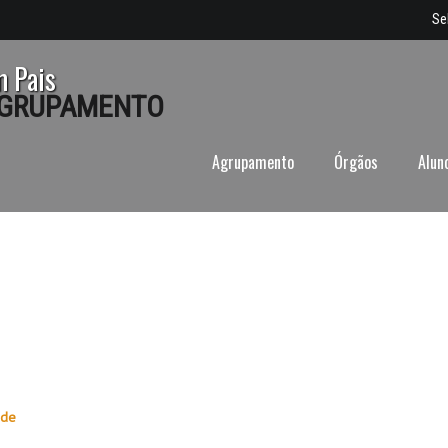
Se
m Pais
 AGRUPAMENTO
Agrupamento
Órgãos
Alun
ide