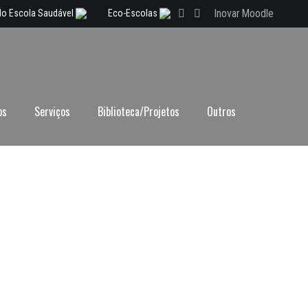
Inovar
Moodle
lo Escola Saudável
Eco-Escolas
os
Serviços
Biblioteca/Projetos
Outros