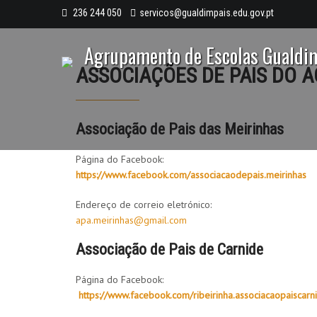
236 244 050
servicos@gualdimpais.edu.gov.pt
Agrupamento de Escolas Gualdi
ASSOCIAÇÕES DE PAIS DO
Associação de Pais das Meirinhas
Página do Facebook:
https://www.facebook.com/associacaodepais.meirinhas
Endereço de correio eletrónico:
apa.meirinhas@gmail.com
Associação de Pais de Carnide
Página do Facebook:
https://www.facebook.com/ribeirinha.associacaopaiscarn