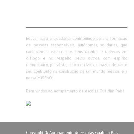
SOBRE NÓS
Educar para a cidadania, contribuindo para a formação
de pessoas responsáveis, autónomas, solidárias, que
conhecem e exercem os seus direitos e deveres em
diálogo e no respeito pelos outros, com espírito
democrático, pluralista, crítico e cívico, capazes de dar o
seu contributo na construção de um mundo melhor, é a
nossa MISSÃO!
Bem vindos ao agrupamento de escolas Gualdim Pais!
Copyright © Agrupamento de Escolas Gualdim Pais