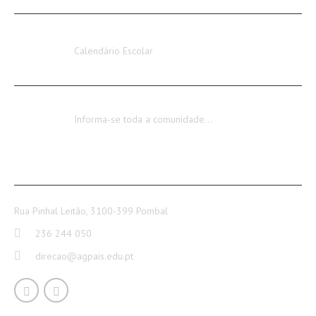
Calendário Escolar 2026-2027
Calendário Escolar
Encerramento dos Serviços Administrativos
Informa-se toda a comunidade…
CONTACTOS
Rua Pinhal Leitão, 3100-399 Pombal
236 244 050
direcao@agpais.edu.pt