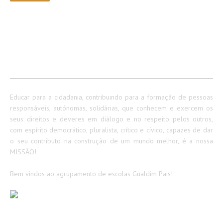
SOBRE NÓS
Educar para a cidadania, contribuindo para a formação de pessoas
responsáveis, autónomas, solidárias, que conhecem e exercem os
seus direitos e deveres em diálogo e no respeito pelos outros,
com espírito democrático, pluralista, crítico e cívico, capazes de dar
o seu contributo na construção de um mundo melhor, é a nossa
MISSÃO!
Bem vindos ao agrupamento de escolas Gualdim Pais!
AVISOS / INFORMAÇÕES