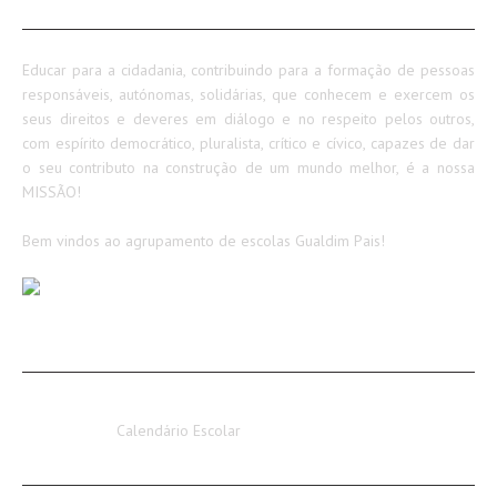
SOBRE NÓS
Educar para a cidadania, contribuindo para a formação de pessoas
responsáveis, autónomas, solidárias, que conhecem e exercem os
seus direitos e deveres em diálogo e no respeito pelos outros,
com espírito democrático, pluralista, crítico e cívico, capazes de dar
o seu contributo na construção de um mundo melhor, é a nossa
MISSÃO!
Bem vindos ao agrupamento de escolas Gualdim Pais!
AVISOS / INFORMAÇÕES
Calendário Escolar 2026-2027
Calendário Escolar