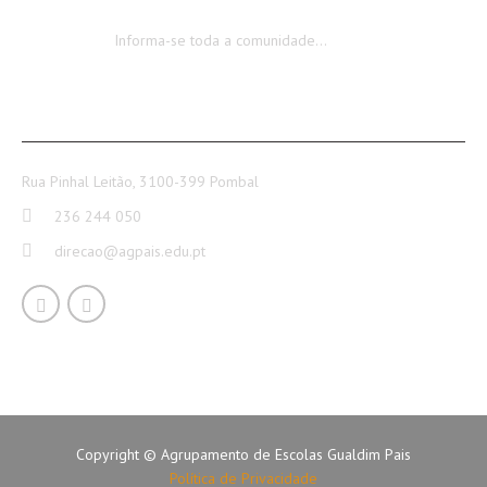
Encerramento dos Serviços Administrativos
Informa-se toda a comunidade…
CONTACTOS
Rua Pinhal Leitão, 3100-399 Pombal
236 244 050
direcao@agpais.edu.pt
Copyright © Agrupamento de Escolas Gualdim Pais
Política de Privacidade