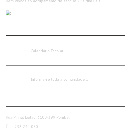
Bem vindos ao agrupamento de escolas Gualdim Pais!
AVISOS / INFORMAÇÕES
Calendário Escolar 2026-2027
Calendário Escolar
Encerramento dos Serviços Administrativos
Informa-se toda a comunidade…
CONTACTOS
Rua Pinhal Leitão, 3100-399 Pombal
236 244 050