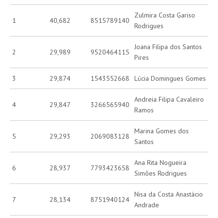
Zulmira Costa Gariso
1
40,682
8515789140
Rodrigues
Joana Filipa dos Santos
2
29,989
9520464115
Pires
3
29,874
1543552668
Lúcia Domingues Gomes
Andreia Filipa Cavaleiro
4
29,847
3266565940
Ramos
Marina Gomes dos
5
29,293
2069083128
Santos
Ana Rita Nogueira
6
28,937
7793423658
Simões Rodrigues
Nisa da Costa Anastácio
7
28,134
8751940124
Andrade