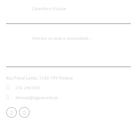
Calendário Escolar 2026-2027
Calendário Escolar
Encerramento dos Serviços Administrativos
Informa-se toda a comunidade…
CONTACTOS
Rua Pinhal Leitão, 3100-399 Pombal
236 244 050
direcao@agpais.edu.pt