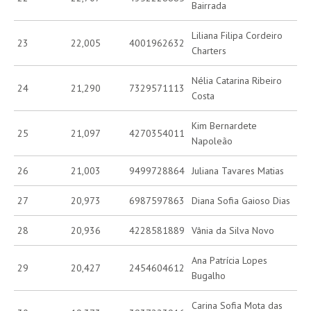
Bairrada
Liliana Filipa Cordeiro
23
22,005
4001962632
Charters
Nélia Catarina Ribeiro
24
21,290
7329571113
Costa
Kim Bernardete
25
21,097
4270354011
Napoleão
26
21,003
9499728864
Juliana Tavares Matias
27
20,973
6987597863
Diana Sofia Gaioso Dias
28
20,936
4228581889
Vânia da Silva Novo
Ana Patrícia Lopes
29
20,427
2454604612
Bugalho
Carina Sofia Mota das