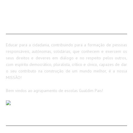
SOBRE NÓS
Educar para a cidadania, contribuindo para a formação de pessoas
responsáveis, autónomas, solidárias, que conhecem e exercem os
seus direitos e deveres em diálogo e no respeito pelos outros,
com espírito democrático, pluralista, crítico e cívico, capazes de dar
o seu contributo na construção de um mundo melhor, é a nossa
MISSÃO!
Bem vindos ao agrupamento de escolas Gualdim Pais!
AVISOS / INFORMAÇÕES