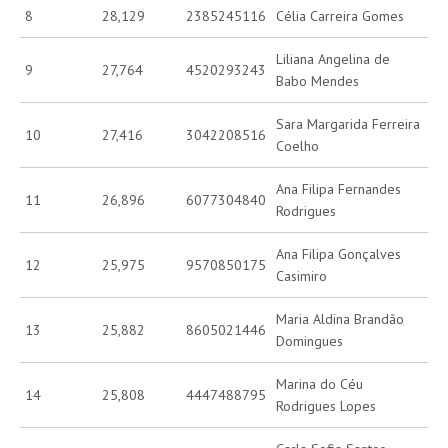
8
28,129
2385245116
Célia Carreira Gomes
Liliana Angelina de
9
27,764
4520293243
Babo Mendes
Sara Margarida Ferreira
10
27,416
3042208516
Coelho
Ana Filipa Fernandes
11
26,896
6077304840
Rodrigues
Ana Filipa Gonçalves
12
25,975
9570850175
Casimiro
Maria Aldina Brandão
13
25,882
8605021446
Domingues
Marina do Céu
14
25,808
4447488795
Rodrigues Lopes