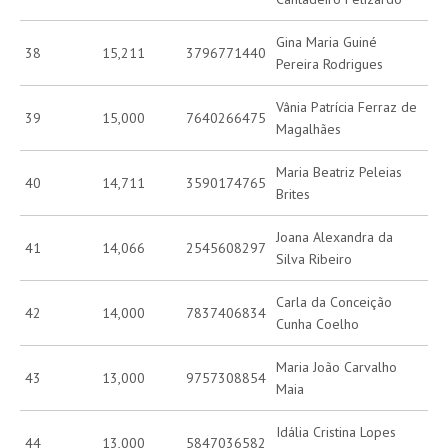
Gina Maria Guiné
38
15,211
3796771440
Pereira Rodrigues
Vânia Patrícia Ferraz de
39
15,000
7640266475
Magalhães
Maria Beatriz Peleias
40
14,711
3590174765
Brites
Joana Alexandra da
41
14,066
2545608297
Silva Ribeiro
Carla da Conceição
42
14,000
7837406834
Cunha Coelho
Maria João Carvalho
43
13,000
9757308854
Maia
Idália Cristina Lopes
44
13,000
5847036582