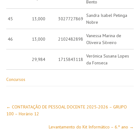
Bento
Sandra Isabel Petinga
45
13,000
3027727869
Nobre
Vanessa Marina de
46
13,000
2102482898
Oliveira Silveiro
Verónica Susana Lopes
29,984
1715843118
da Fonseca
Concursos
Post
←
CONTRATAÇÃO DE PESSOAL DOCENTE 2025-2026 – GRUPO
navigation
100 – Horário 12
Levantamento do Kit Informático – 6.º ano
→