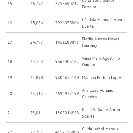
Carla Sofia Santos
15
25,797
2755690232
Ferreira
Cândida Marina Ferreira
16
25,636
3926075864
Duarte
Elodie Audrey Neves
17
24,797
1451189893
Lourenço
Vânia Mara Agostinho
18
24,104
9862408162
Outeiro
19
23,890
9804852160
Mariana Portela Lopes
Ana Luísa Adriano
20
23,312
4694977199
Coimbra
Diana Sofia de Abreu
21
23,011
1305016858
Soares
Guida Isabel Mateus
22
22,707
4352228885