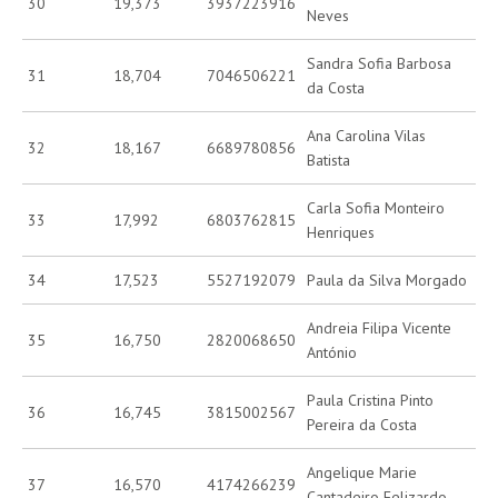
30
19,373
3937223916
Neves
Sandra Sofia Barbosa
31
18,704
7046506221
da Costa
Ana Carolina Vilas
32
18,167
6689780856
Batista
Carla Sofia Monteiro
33
17,992
6803762815
Henriques
34
17,523
5527192079
Paula da Silva Morgado
Andreia Filipa Vicente
35
16,750
2820068650
António
Paula Cristina Pinto
36
16,745
3815002567
Pereira da Costa
Angelique Marie
37
16,570
4174266239
Cantadeiro Felizardo