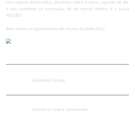
com espírito democrático, pluralista, crítico e cívico, capazes de dar
o seu contributo na construção de um mundo melhor, é a nossa
MISSÃO!
Bem vindos ao agrupamento de escolas Gualdim Pais!
AVISOS / INFORMAÇÕES
Calendário Escolar 2026-2027
Calendário Escolar
Encerramento dos Serviços Administrativos
Informa-se toda a comunidade…
CONTACTOS