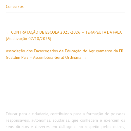
Concursos
Post
←
CONTRATAÇÃO DE ESCOLA 2025-2026 – TERAPEUTA DA FALA
navigation
(Atualização 07/10/2025)
Associação dos Encarregados de Educação do Agrupamento da EBI
Gualdim Pais – Assembleia Geral Ordinária
→
SOBRE NÓS
Educar para a cidadania, contribuindo para a formação de pessoas
responsáveis, autónomas, solidárias, que conhecem e exercem os
seus direitos e deveres em diálogo e no respeito pelos outros,