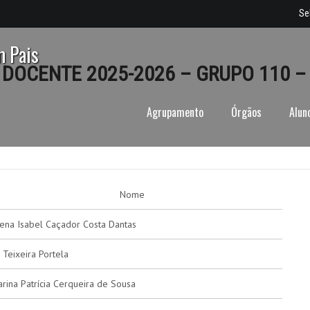
Se
m Pais
DOCENTE 2025-2026 – GRUPO 110 –
Agrupamento
Órgãos
Alun
Nome
ena Isabel Caçador Costa Dantas
a Teixeira Portela
arina Patrícia Cerqueira de Sousa