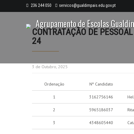
236 244 050
servicos@gualdimpais.edu.gov.pt
Agrupamento de Escolas Gualdi
CONTRATAÇÃO DE PESSOAL 
24
3 de Outubro, 2025
Ordenação
Nº Candidato
1
3162756146
Hel
2
5965186037
Rit
3
4348605440
Cat