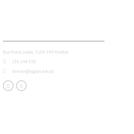
CONTACTOS
Rua Pinhal Leitão, 3100-399 Pombal
236 244 050
direcao@agpais.edu.pt