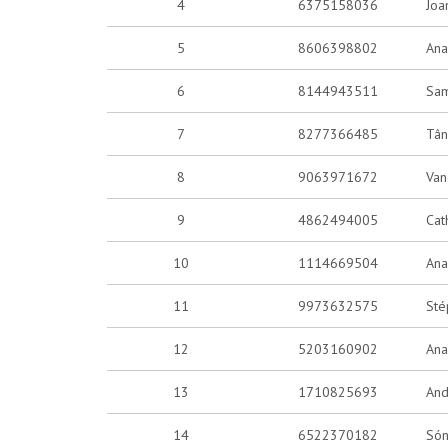
4
6375158036
Joa
5
8606398802
Ana
6
8144943511
Sam
7
8277366485
Tân
8
9063971672
Van
9
4862494005
Cat
10
1114669504
Ana
11
9973632575
Sté
12
5203160902
Ana
13
1710825693
And
14
6522370182
Són