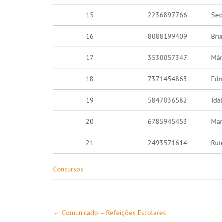
15
2236897766
Seo
16
8088199409
Bru
17
3530057347
Már
18
7371454863
Edm
19
5847036582
Idá
20
6785945453
Mar
21
2493571614
Rut
Concursos
Post
←
Comunicado – Refeições Escolares
navigation