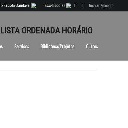
Inovar
Moodle
lo Escola Saudável
Eco-Escolas
 LISTA ORDENADA HORÁRIO
os
Serviços
Biblioteca/Projetos
Outros