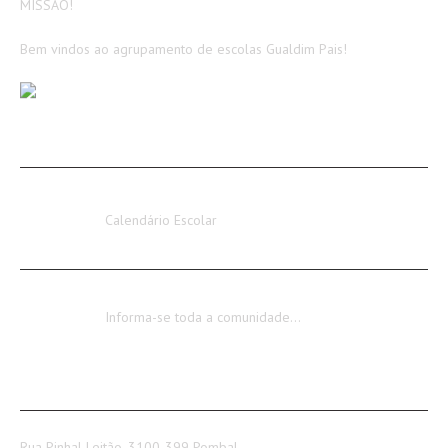
MISSÃO!
Bem vindos ao agrupamento de escolas Gualdim Pais!
AVISOS / INFORMAÇÕES
Calendário Escolar 2026-2027
Calendário Escolar
Encerramento dos Serviços Administrativos
Informa-se toda a comunidade…
CONTACTOS
Rua Pinhal Leitão, 3100-399 Pombal