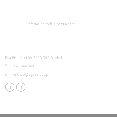
Encerramento dos Serviços Administrativos
Informa-se toda a comunidade…
CONTACTOS
Rua Pinhal Leitão, 3100-399 Pombal
236 244 050
direcao@agpais.edu.pt