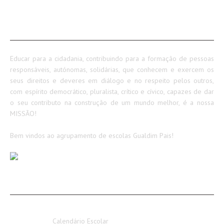
SOBRE NÓS
Educar para a cidadania, contribuindo para a formação de pessoas
responsáveis, autónomas, solidárias, que conhecem e exercem os
seus direitos e deveres em diálogo e no respeito pelos outros,
com espírito democrático, pluralista, crítico e cívico, capazes de dar
o seu contributo na construção de um mundo melhor, é a nossa
MISSÃO!
Bem vindos ao agrupamento de escolas Gualdim Pais!
AVISOS / INFORMAÇÕES
Calendário Escolar 2026-2027
Calendário Escolar