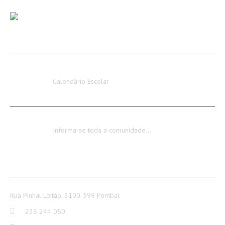
AVISOS / INFORMAÇÕES
Calendário Escolar 2026-2027
Calendário Escolar
Encerramento dos Serviços Administrativos
Informa-se toda a comunidade…
CONTACTOS
Rua Pinhal Leitão, 3100-399 Pombal
236 244 050