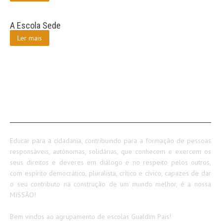
A Escola Sede
Ler mais
SOBRE NÓS
Educar para a cidadania, contribuindo para a formação de pessoas
responsáveis, autónomas, solidárias, que conhecem e exercem os
seus direitos e deveres em diálogo e no respeito pelos outros,
com espírito democrático, pluralista, crítico e cívico, capazes de dar
o seu contributo na construção de um mundo melhor, é a nossa
MISSÃO!
Bem vindos ao agrupamento de escolas Gualdim Pais!