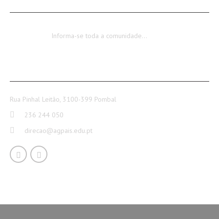
Encerramento dos Serviços Administrativos
Informa-se toda a comunidade…
CONTACTOS
Rua Pinhal Leitão, 3100-399 Pombal
236 244 050
direcao@agpais.edu.pt