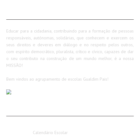
SOBRE NÓS
Educar para a cidadania, contribuindo para a formação de pessoas
responsáveis, autónomas, solidárias, que conhecem e exercem os
seus direitos e deveres em diálogo e no respeito pelos outros,
com espírito democrático, pluralista, crítico e cívico, capazes de dar
o seu contributo na construção de um mundo melhor, é a nossa
MISSÃO!
Bem vindos ao agrupamento de escolas Gualdim Pais!
AVISOS / INFORMAÇÕES
Calendário Escolar 2026-2027
Calendário Escolar