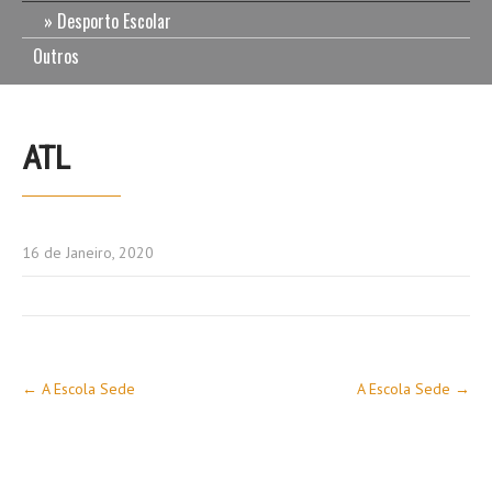
Desporto Escolar
Outros
ATL
16 de Janeiro, 2020
Post
←
A Escola Sede
A Escola Sede
→
navigation