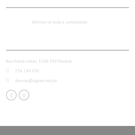
Encerramento dos Serviços Administrativos
Informa-se toda a comunidade…
CONTACTOS
Rua Pinhal Leitão, 3100-399 Pombal
236 244 050
direcao@agpais.edu.pt