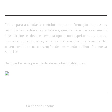
SOBRE NÓS
Educar para a cidadania, contribuindo para a formação de pessoas
responsáveis, autónomas, solidárias, que conhecem e exercem os
seus direitos e deveres em diálogo e no respeito pelos outros,
com espírito democrático, pluralista, crítico e cívico, capazes de dar
o seu contributo na construção de um mundo melhor, é a nossa
MISSÃO!
Bem vindos ao agrupamento de escolas Gualdim Pais!
AVISOS / INFORMAÇÕES
Calendário Escolar 2026-2027
Calendário Escolar