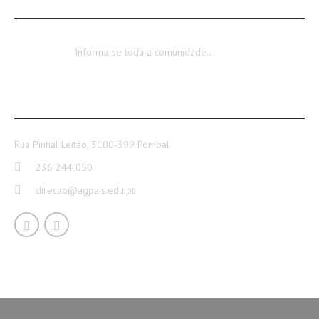
Encerramento dos Serviços Administrativos
Informa-se toda a comunidade…
CONTACTOS
Rua Pinhal Leitão, 3100-399 Pombal
236 244 050
direcao@agpais.edu.pt