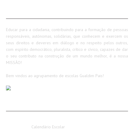
SOBRE NÓS
Educar para a cidadania, contribuindo para a formação de pessoas
responsáveis, autónomas, solidárias, que conhecem e exercem os
seus direitos e deveres em diálogo e no respeito pelos outros,
com espírito democrático, pluralista, crítico e cívico, capazes de dar
o seu contributo na construção de um mundo melhor, é a nossa
MISSÃO!
Bem vindos ao agrupamento de escolas Gualdim Pais!
AVISOS / INFORMAÇÕES
Calendário Escolar 2026-2027
Calendário Escolar