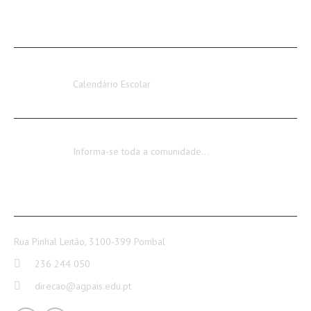
AVISOS / INFORMAÇÕES
Calendário Escolar 2026-2027
Calendário Escolar
Encerramento dos Serviços Administrativos
Informa-se toda a comunidade…
CONTACTOS
Rua Pinhal Leitão, 3100-399 Pombal
236 244 050
direcao@agpais.edu.pt