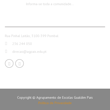
Informa-se toda a comunidade…
CONTACTOS
Rua Pinhal Leitão, 3100-399 Pombal
236 244 050
direcao@agpais.edu.pt
Copyright © Agrupamento de Escolas Gualdim Pais
Política de Privacidade