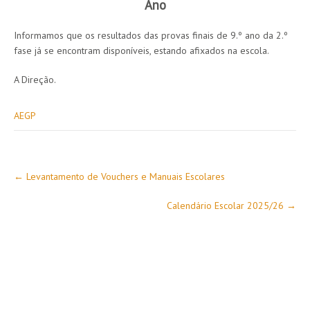
Ano
Informamos que os resultados das provas finais de 9.º ano da 2.º
fase já se encontram disponíveis, estando afixados na escola.
A Direção.
AEGP
Post
←
Levantamento de Vouchers e Manuais Escolares
navigation
Calendário Escolar 2025/26
→
SOBRE NÓS