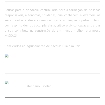
Educar para a cidadania, contribuindo para a formação de pessoas
responsáveis, autónomas, solidárias, que conhecem e exercem os
seus direitos e deveres em diálogo e no respeito pelos outros,
com espírito democrático, pluralista, crítico e cívico, capazes de dar
o seu contributo na construção de um mundo melhor, é a nossa
MISSÃO!
Bem vindos ao agrupamento de escolas Gualdim Pais!
AVISOS / INFORMAÇÕES
Calendário Escolar 2026-2027
Calendário Escolar
Encerramento dos Serviços Administrativos