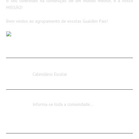
o seu contributo na construção de um mundo melhor, é a nossa
MISSÃO!
Bem vindos ao agrupamento de escolas Gualdim Pais!
AVISOS / INFORMAÇÕES
Calendário Escolar 2026-2027
Calendário Escolar
Encerramento dos Serviços Administrativos
Informa-se toda a comunidade…
CONTACTOS