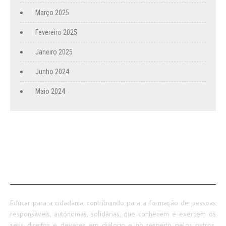
Março 2025
Fevereiro 2025
Janeiro 2025
Junho 2024
Maio 2024
SOBRE NÓS
Educar para a cidadania, contribuindo para a formação de pessoas
responsáveis, autónomas, solidárias, que conhecem e exercem os
seus direitos e deveres em diálogo e no respeito pelos outros,