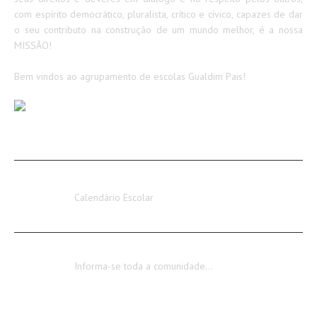
com espírito democrático, pluralista, crítico e cívico, capazes de dar
o seu contributo na construção de um mundo melhor, é a nossa
MISSÃO!
Bem vindos ao agrupamento de escolas Gualdim Pais!
AVISOS / INFORMAÇÕES
Calendário Escolar 2026-2027
Calendário Escolar
Encerramento dos Serviços Administrativos
Informa-se toda a comunidade…
CONTACTOS