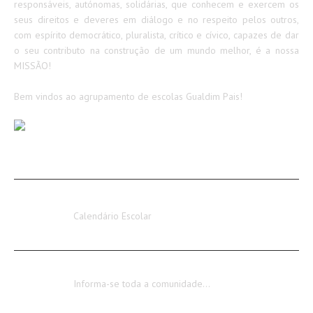
responsáveis, autónomas, solidárias, que conhecem e exercem os
seus direitos e deveres em diálogo e no respeito pelos outros,
com espírito democrático, pluralista, crítico e cívico, capazes de dar
o seu contributo na construção de um mundo melhor, é a nossa
MISSÃO!
Bem vindos ao agrupamento de escolas Gualdim Pais!
AVISOS / INFORMAÇÕES
Calendário Escolar 2026-2027
Calendário Escolar
Encerramento dos Serviços Administrativos
Informa-se toda a comunidade…