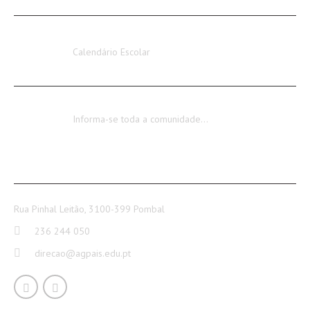
Calendário Escolar 2026-2027
Calendário Escolar
Encerramento dos Serviços Administrativos
Informa-se toda a comunidade…
CONTACTOS
Rua Pinhal Leitão, 3100-399 Pombal
236 244 050
direcao@agpais.edu.pt