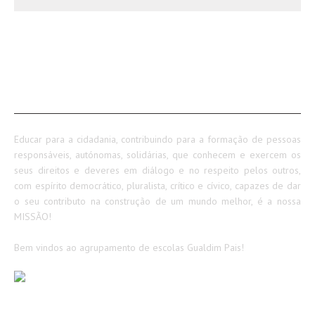
SOBRE NÓS
Educar para a cidadania, contribuindo para a formação de pessoas
responsáveis, autónomas, solidárias, que conhecem e exercem os
seus direitos e deveres em diálogo e no respeito pelos outros,
com espírito democrático, pluralista, crítico e cívico, capazes de dar
o seu contributo na construção de um mundo melhor, é a nossa
MISSÃO!
Bem vindos ao agrupamento de escolas Gualdim Pais!
AVISOS / INFORMAÇÕES