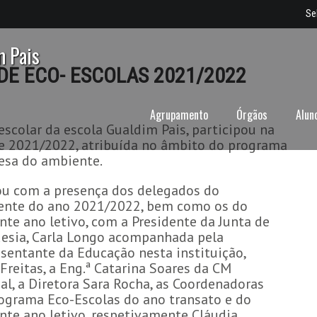
Se
m Pais
DE ECO- ESCOLAS 2021/2022
Agrupamento
Órgãos
Alun
scolar da escola Gualdim Pais, participou na
de 2021/2022, atribuída no âmbito do programa
fesa do ambiente.
u com a presença dos delegados do
ente do ano 2021/2022, bem como os do
nte ano letivo, com a Presidente da Junta de
esia, Carla Longo acompanhada pela
sentante da Educação nesta instituição,
 Freitas, a Eng.ª Catarina Soares da CM
l, a Diretora Sara Rocha, as Coordenadoras
ograma Eco-Escolas do ano transato e do
nte ano letivo, respetivamente Cláudia