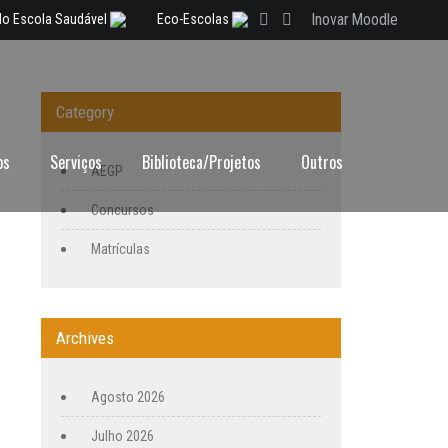
Inovar
Moodle
lo Escola Saudável
Eco-Escolas
Category
os
Serviços
Biblioteca/Projetos
Outros
AEGP
Concursos
Matrículas
Archives
Agosto 2026
Julho 2026