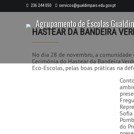
236 244 050
servicos@gualdimpais.edu.gov.pt
Agrupamento de Escolas Gualdi
HASTEAR DA BANDEIRA VER
No dia 28 de novembro, a comunidade e
Cerimónia do Hastear da Bandeira Ver
Eco-Escolas, pelas boas práticas na de
Conto
ambi
prese
Fregu
Repre
Sofia
Pomba
do Pr
prese