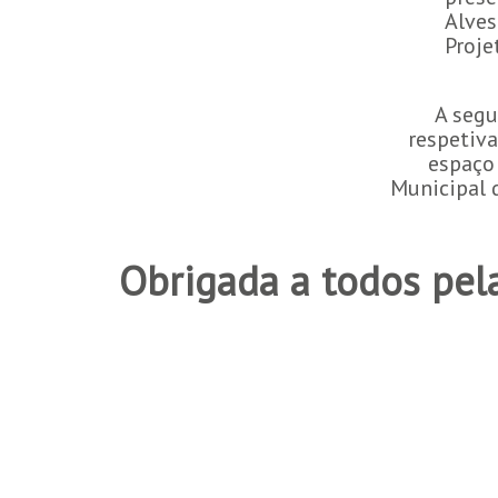
Alves
Proje
A segu
respetiv
espaço 
Municipal
Obrigada a todos pel